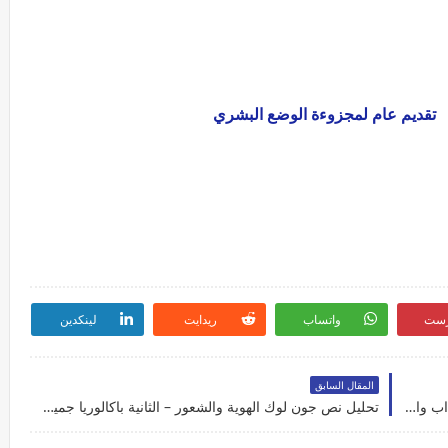
تقديم عام لمجزوءة الوضع البشري
رست
واتساب
ريدايت
لينكدين
المقال السابق
درس الفلسفة: السعادة – الثانية باكالوريا مسلك الآداب والعلوم الإنسانية
تحليل نص جون لوك الهوية والشعور – الثانية باكالوريا جميع مسالك الشعب العلمية والأدبية والتقنية والأصيلة