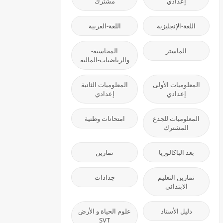
إعدادي
مشترك
اللغة-الإنجليزية
اللغة-العربية
الماستر
المحاسبة-
والرياضيات-المالية
المعلوميات الأولى
المعلوميات الثانية
إعدادي
إعدادي
المعلوميات للجذع
امتحانات وطنية
المشترك
بعد الباكالوريا
تمارين
تمارين التعليم
جذاذات
الابتدائي
دليل الأستاذ
علوم الحياة و الأرض
SVT