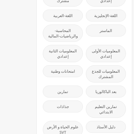
إعدادي
مشترك
اللغة-الإنجليزية
اللغة-العربية
الماستر
المحاسبة-
والرياضيات-المالية
المعلوميات الأولى
المعلوميات الثانية
إعدادي
إعدادي
المعلوميات للجذع
امتحانات وطنية
المشترك
بعد الباكالوريا
تمارين
تمارين التعليم
جذاذات
الابتدائي
دليل الأستاذ
علوم الحياة و الأرض
SVT