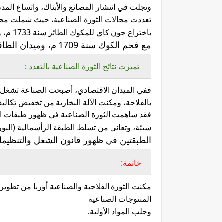
وتجلت في انتشار
المصانع والأبناك، واتساع المد
تعددت مجالات الثورة الصناعية، حيث شملت
مجم
باختراع جون كاي للمكوك الطائر سنة 1733 م، وكارترايت للمنساج الآلي
مع فحم الكوك سنة 1709 م، وميدان الطاقة باختراع جيمس واط للالة البخارية سنة 1769. م
تميزت نتائج الثورة الصناعية بالتعدد :
ففي الميدان الاقتصادي، أصبحت الصناعة تشغل ا
بالفلاحة، ومكنت الآلة
البخارية من تخفيض تكاليف 
فقد ساهمت الثورة الصناعية في ظهور طبقات
ا
سيئة، وتعاني من تسلط الطبقة الرأسمالية (البور
الطبقتين في ظهور قانون الشغل والتنظيمات
خاتمة:
مكنت الثورة الفلاحية والصناعية أوربا من تطوي
المنتوجات الصناعية
وجلب المواد الأولية.