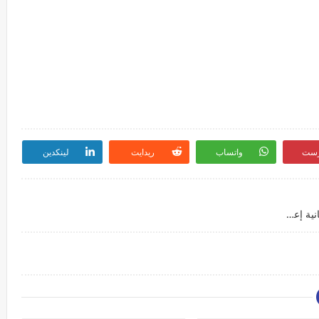
رست
واتساب
ريدايت
لينكدين
درس التاريخ: الثورة الفرنسية وليدة فكر الأنوار – الثانية إعدادي