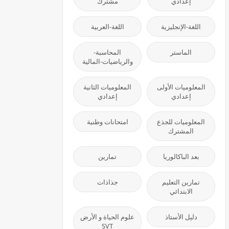
إعدادي
مشترك
اللغة-الإنجليزية
اللغة-العربية
الماستر
المحاسبة-
والرياضيات-المالية
المعلوميات الأولى
المعلوميات الثانية
إعدادي
إعدادي
المعلوميات للجذع
امتحانات وطنية
المشترك
بعد الباكالوريا
تمارين
تمارين التعليم
جذاذات
الابتدائي
دليل الأستاذ
علوم الحياة و الأرض
SVT