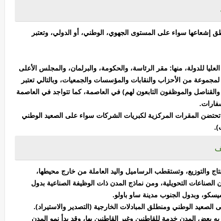
ق إشعاعها سواء على المستوى الجهوي، الوطني، أو الدولي، وتعتبر
لعليا للدولة، منها: مقر الرئاسة، والحكومة، والبرلمان، والمجلس الأعلى
يا لمجموعة من الأحزاب والنقابات والمؤسسات والجمعيات، وبالتالي تعتبر
ء والقناصل والموظفون التابعون لهم) في العاصمة، كما تتواجد في العاصمة
فارات.
لتي تحتضن المقرات المركزية لكبريات الشركات سواء على الصعيد الوطني
).
ف
نتاج والتوزيع، وتستقطب الرساميل واليد العاملة من خارج محيطها،
الصناعات التحويلية، ومن نماذج المدن ذات الوظيفة الصناعية بدول
سكو، وبدول الجنوب مدينة ساو باولو.
ى الصعيد الوطني ومنطلق المبادلات الخارجية (التصدير والاستيراد).
 بعض المدن خدمة للقاطنين وغير القاطنين بها، وقد بدأ نمو المدن