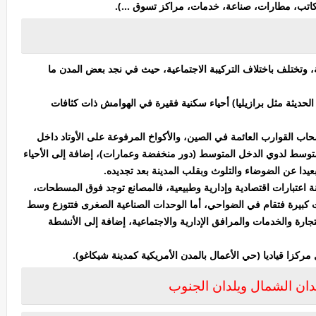
اتب، مطارات، صناعة، خدمات، مراكز تسوق ...).
ة، وتختلف باختلاف التركيبة الاجتماعية، حيث في نجد بعض المدن ما
الحديثة مثل برازيليا) أحياء سكنية فقيرة في الهوامش ذات كثافات
أصحاب القوارب العائمة في الصين، والأكواخ المرفوعة على الأوتاد داخل
وسط لدوي الدخل المتوسط (دور منخفضة وعمارات)، إضافة إلى الأحياء
 بعيدا عن الضوضاء والتلوث وبقلب المدينة بعد تجديده.
نة اعتبارات اقتصادية وإدارية وطبيعية، فالمصانع توجد فوق المسطحات،
ت كبيرة فتقام في الضواحي، أما الوحدات الصناعية الصغرى فتتوزع وسط
لتجارة والخدمات والمرافق الإدارية والاجتماعية، إضافة إلى الأنشطة
كزا قياديا (حي الأعمال بالمدن الأمريكية كمدينة شيكاغو).
ان الشمال ويلدان الجنوب