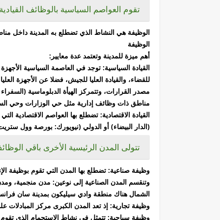
تقوم العواصم السياسية بالوظائف القيادية
الوظيفة هي النشاط الذي تضطلع به المدينة داخل مناط
الوظيفة
أهم ميزة للمدينة وتعتمد عدة معايير:
القيادة السياسية: توجد في العاصمة السياسية الأجهزة ا
للقضاء،
والقيادة العليا للجيش، فضلا عن الأجهزة العل
مصدر
القرارات، وتتمركز الهيأة الدبلوماسية (السفرا
مناطق ذات
وظائف إدارية مثل حي الوزارات وحي الس
القيادة الاقتصادية: تضطلع بها العواصم الاقتصادية ا
(الدار
البيضاء) أو الدولي (نيويورك: بورصة وول ستريت
تتولى المدن الرئيسية الأخرى باقي الوظائ
وظيفة صناعية: تضطلع بها المدن التي تقوم بوظيفة الإ
وتنقسم المدن الصناعية إلى نوعين: مدن منجمية، ومدن 
الشمال هناك منطقة وادي سيليكون بمدينة سان فرانسي
وظيفة تجارية: إذ تعد المدن الكبرى مركز المبادلات عل
وظيفة سياحية: تتمثل في نشاط الاستجمام الذي تقوم به