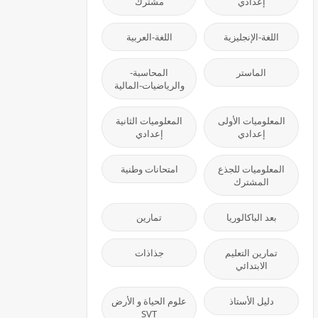
إعدادي
مشترك
اللغة-الإنجليزية
اللغة-العربية
الماستر
المحاسبة-
والرياضيات-المالية
المعلوميات الأولى
المعلوميات الثانية
إعدادي
إعدادي
المعلوميات للجذع
امتحانات وطنية
المشترك
بعد الباكالوريا
تمارين
تمارين التعليم
جذاذات
الابتدائي
دليل الأستاذ
علوم الحياة و الأرض
SVT