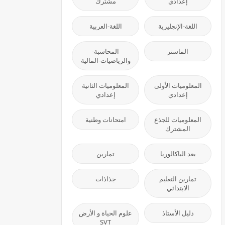
إعدادي
مشترك
اللغة-الإنجليزية
اللغة-العربية
الماستر
المحاسبة-
والرياضيات-المالية
المعلوميات الأولى
المعلوميات الثانية
إعدادي
إعدادي
المعلوميات للجذع
امتحانات وطنية
المشترك
بعد الباكالوريا
تمارين
تمارين التعليم
جذاذات
الابتدائي
دليل الأستاذ
علوم الحياة و الأرض
SVT