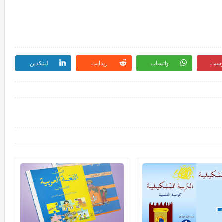
رست
واتساب
ريدايت
لينكدين