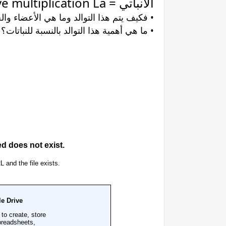
الانباتي = végétative multiplication La .
• فكیف یتم ھذا التوالد وما ھي الأعضاء وا
• ما ھي أھمیة ھذا التوالد بالنسبة للنباتا