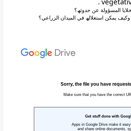
لخلایا المسؤولة عن حدوثھ؟
ت؟ وكیف یمكن استغلالھ في المیدان الزراعي؟