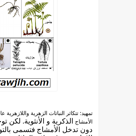
تمھید: تتكاثر النباتات الزھریة واللازھریة
الذكریة و الأنثویة. لكن تو
الأمشاج
دون تدخل الأمشاج فتسمى بالتو