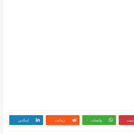
رست
واتساب
ريدايت
لينكدين