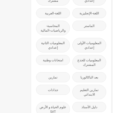
إعدادي
مشترك
اللغة-الإنجليزية
اللغة-العربية
الماستر
المحاسبة-
والرياضيات-المالية
المعلوميات الأولى
المعلوميات الثانية
إعدادي
إعدادي
المعلوميات للجذع
امتحانات وطنية
المشترك
بعد الباكالوريا
تمارين
تمارين التعليم
جذاذات
الابتدائي
دليل الأستاذ
علوم الحياة و الأرض
SVT