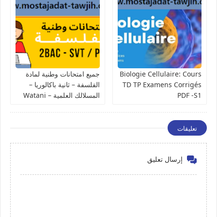
Biologie Cellulaire: Cours
جميع امتحانات وطنية لمادة
TD TP Examens Corrigés
الفلسفة – ثانية باكالوريا –
PDF -S1
المسلالك العلمية – Watani
Philosophie 2BAC
sciences وطنيات svt
تعليقات
إرسال تعليق