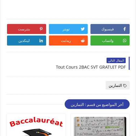
فيسبوك
تويتر
بنترست
واتساب
ريدايت
لينكدين
المقال التالي
Tout Cours 2BAC SVT GRATUIT PDF
التمارين
أخر المواضيع من قسم : التمارين