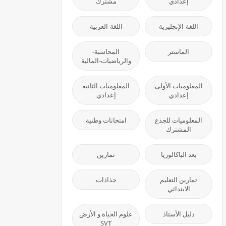
إعدادي
مشترك
اللغة-الإنجليزية
اللغة-العربية
الماستر
المحاسبة-
والرياضيات-المالية
المعلوميات الأولى
المعلوميات الثانية
إعدادي
إعدادي
المعلوميات للجذع
امتحانات وطنية
المشترك
بعد الباكالوريا
تمارين
تمارين التعليم
جذاذات
الابتدائي
دليل الأستاذ
علوم الحياة و الأرض
SVT