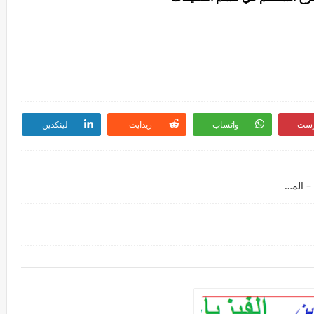
رست
واتساب
ريدايت
لينكدين
جميع امتحانات وطنية لمادة الفلسفة – ثانية باكالوريا – المسلالك العلمية – Watani Philosophie 2BAC sciences وطنيات svt