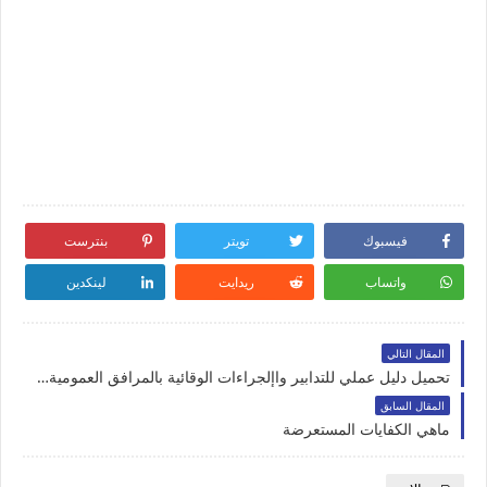
فيسبوك
تويتر
بنترست
واتساب
ريدايت
لينكدين
المقال التالي
تحميل دليل عملي للتدابير واإلجراءات الوقائية بالمرافق العمومية pdf
المقال السابق
ماهي الكفايات المستعرضة