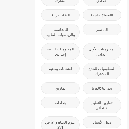
إعدادي
مشترك
اللغة-الإنجليزية
اللغة-العربية
الماستر
المحاسبة-
والرياضيات-المالية
المعلوميات الأولى
المعلوميات الثانية
إعدادي
إعدادي
المعلوميات للجذع
امتحانات وطنية
المشترك
بعد الباكالوريا
تمارين
تمارين التعليم
جذاذات
الابتدائي
دليل الأستاذ
علوم الحياة و الأرض
SVT