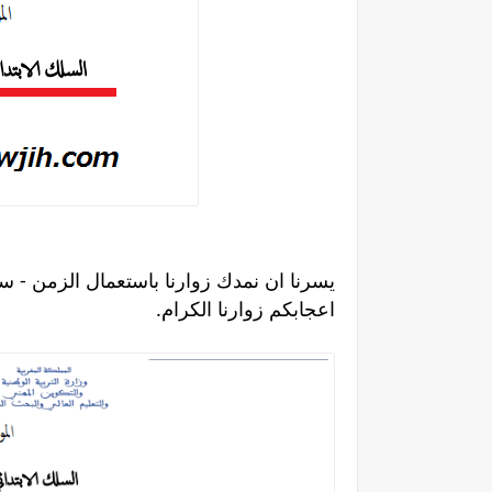
يسرنا ان نمدك زوارنا ب​استعمال الزمن - سلك
اعجابكم زوارنا الكرام.